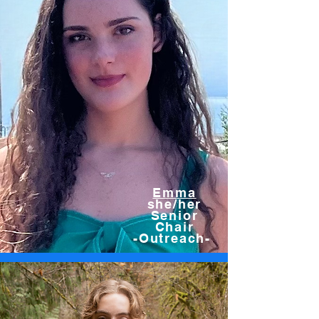
Emma
she/her
Senior
Chair
-Outreach-